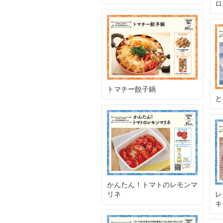
ロ
トマチー餃子鍋
と
かんたん！トマトのレモンマ
リネ
レ
キ