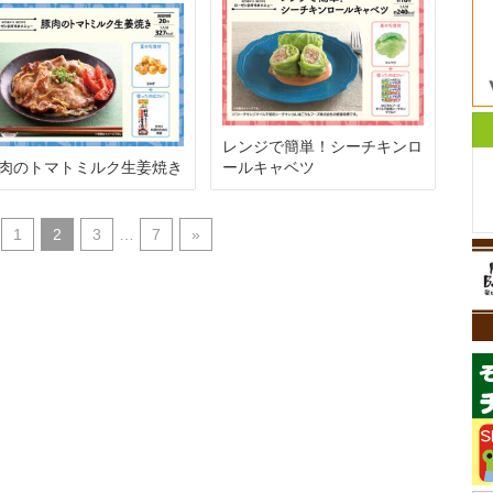
レンジで簡単！シーチキンロ
肉のトマトミルク生姜焼き
ールキャベツ
1
2
3
…
7
»