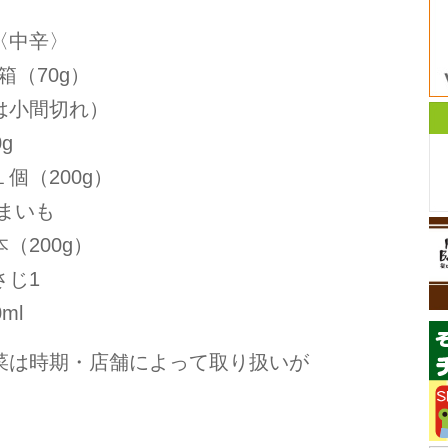
〈中辛〉
箱（70g）
は小間切れ）
g
個（200g）
まいも
（200g）
さじ1
ml
菜は時期・店舗によって取り扱いが