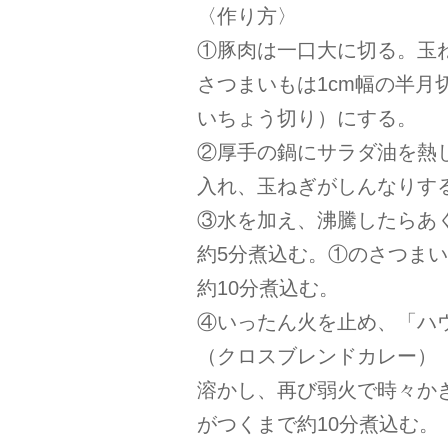
〈作り方〉
①豚肉は一口大に切る。玉
さつまいもは1cm幅の半月
いちょう切り）にする。
②厚手の鍋にサラダ油を熱
入れ、玉ねぎがしんなりす
③水を加え、沸騰したらあ
約5分煮込む。①のさつま
約10分煮込む。
④いったん火を止め、「ハウス 
（クロスブレンドカレー）
溶かし、再び弱火で時々か
がつくまで約10分煮込む。