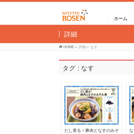
ホーム
詳細
HOME
»
詳細
»
なす
タグ : なす
な
だし香る！豚肉となすのみぞ