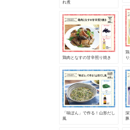
れ煮
鶏
り
鶏肉となすの甘辛照り焼き
深
「味ぽん」で作る！山形だし
豚
風