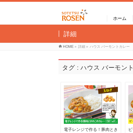
ホーム
詳細
HOME
»
詳細
»
ハウス バーモントカレー
タグ : ハウス バーモン
電子レンジで作る！豚肉とき
ピ