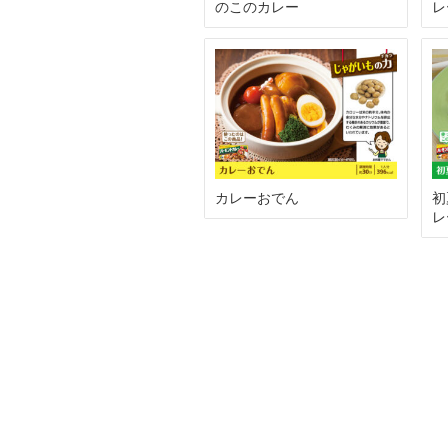
のこのカレー
レ
カレーおでん
初
レ