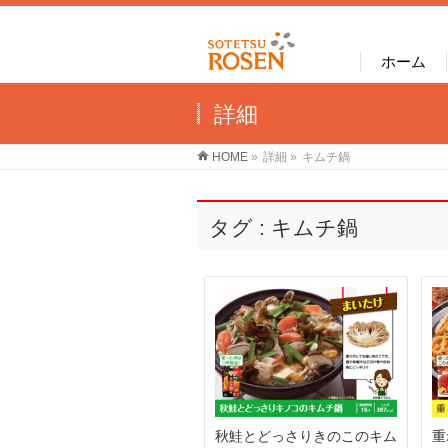
ホーム
詳細
HOME
»
詳細
»
キムチ鍋
タグ : キムチ鍋
秋鮭とどっさりきのこのキム
重