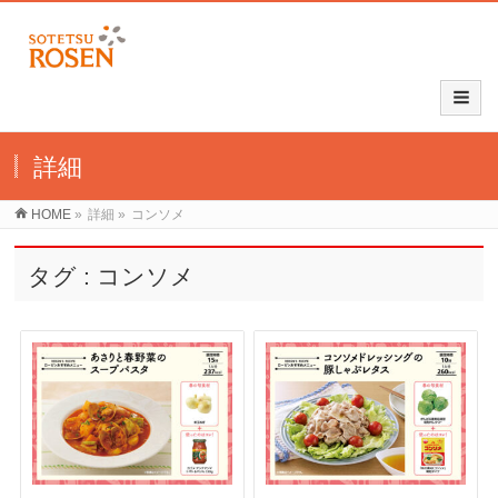
詳細
HOME
»
詳細
»
コンソメ
タグ : コンソメ