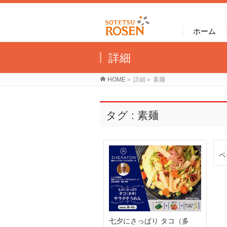
ホーム
詳細
HOME
»
詳細
»
素麺
タグ : 素麺
ベ
七夕にさっぱり タコ（多