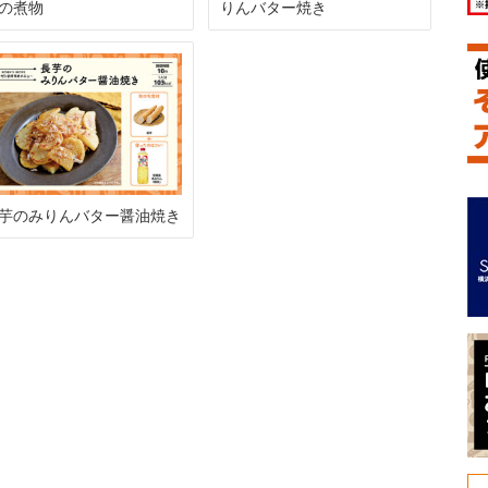
の煮物
りんバター焼き
芋のみりんバター醤油焼き