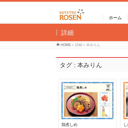
ホーム
詳細
HOME
»
詳細
»
本みりん
タグ : 本みりん
鶏煮しめ
し