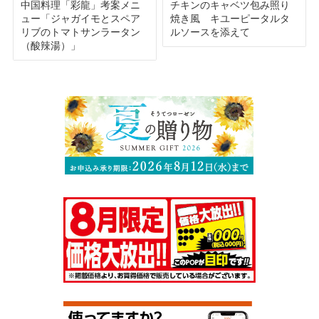
中国料理「彩龍」考案メニ
チキンのキャベツ包み照り
ュー「ジャガイモとスペア
焼き風 キユーピータルタ
リブのトマトサンラータン
ルソースを添えて
（酸辣湯）」