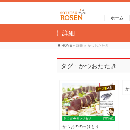
ホーム
詳細
HOME
»
詳細
»
かつおたたき
タグ : かつおたたき
か
かつおののっけもり