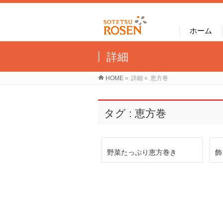
ホーム
詳細
HOME
»
詳細
»
恵方巻
タグ : 恵方巻
野菜たっぷり恵方巻き
飾