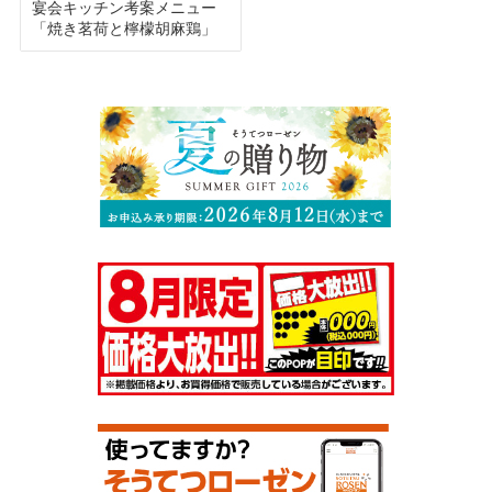
宴会キッチン考案メニュー
「焼き茗荷と檸檬胡麻鶏」