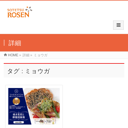
詳細
HOME
»
詳細
»
ミョウガ
タグ : ミョウガ