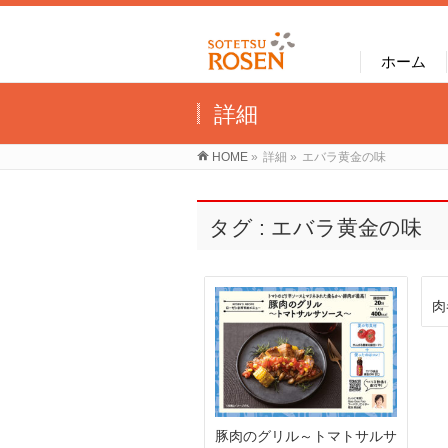
ホーム
詳細
HOME
»
詳細
»
エバラ黄金の味
タグ : エバラ黄金の味
肉
豚肉のグリル～トマトサルサ