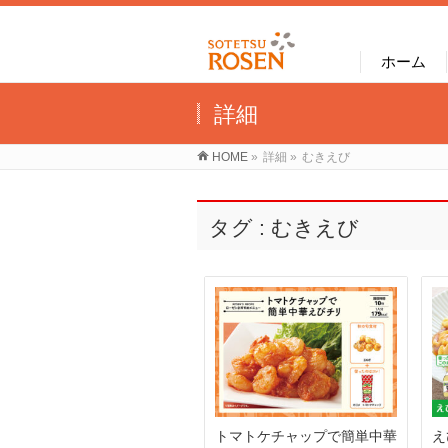
ホーム
詳細
HOME
»
詳細
»
むきえび
タグ : むきえび
トマトケチャップで簡単中華
え