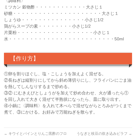
〈調味料〉
ミツカン 穀物酢・・・・・・・・・・・・大さじ１
砂糖・・・・・・・・・・・・・・・・・・・・・大さじ１
しょうゆ・・・・・・・・・・・・・・・小さじ1/2
鶏がらスープの素・・・・・・・・小さじ1/2
片栗粉・・・・・・・・・・・・・・・・・・小さじ１
水・・・・・・・・・・・・・・・・・・・・・・・・・50ml
【作り方】
①卵を割りほぐし、塩・こしょうを加えよく混ぜる。
②長ねぎは縦割りにしてから斜め薄切りにし、フライパンにごま油
を熱してしんなりするまで炒める。
③② にむきえびとしょうがを加えて炒め合わせ、火が通ったら①
を回し入れて大きく混ぜて半熟状になったら、皿に取り出す。
④小鍋に〈調味料〉を入れて木べらで混ぜながらとろみがつくまで
煮て、③にかける。お好みで万能ねぎを散らす。
←
キウイとパインとりんご黒酢のフロ
うなぎと枝豆の炊き込みピラフ
→