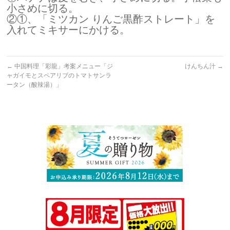
小さめに切る。
②①、「ミツカン りんご黒酢ストレート」を
入れてミキサーにかける。
←
中国料理「彩龍」考案メニュー「ジ
けんちん汁
→
ャガイモとスペアリブのトマトサンラ
ータン（酸辣湯）」