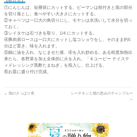
【作り方】
①にんじんは、短冊状にカットする。ピーマンは枝付きと底の部分
を切り落とし、食べやすい大きさにカットする。
②キャベツは一口大の角切りにし、モヤシは水洗いして水分を切っ
ておく。
③シイタケは石づきを取り、1/4 にカットする。
④豚肉肩ロースは一口大にカットし塩コショウをし、そのまま約5
分ほど置き、味を入れます。
⑤鍋に油を入れ、なじませた後、④を入れ炒める。ある程度加熱出
来たら、各野菜を加え全体的に火を入れ、「キユーピー テイステ
ィドレッシング黒酢たまねぎ」を投入し、仕上げる。
⑥お皿に盛り付け完成。
←
鶏のさっぱり煮
シーチキンと畑の恵みのチャンプルー
→