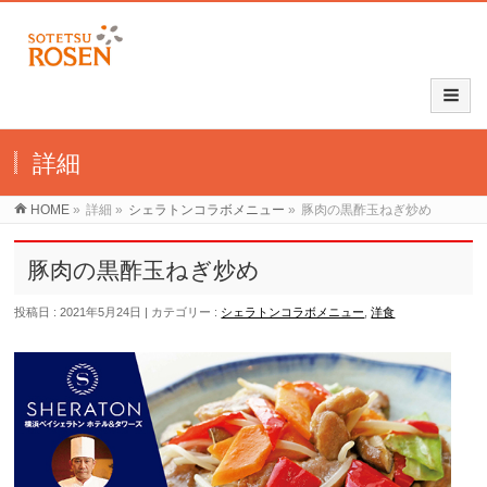
詳細
HOME
»
詳細
»
シェラトンコラボメニュー
»
豚肉の黒酢玉ねぎ炒め
豚肉の黒酢玉ねぎ炒め
投稿日 : 2021年5月24日
カテゴリー :
シェラトンコラボメニュー
,
洋食