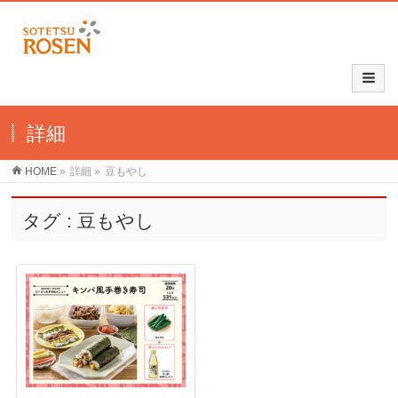
詳細
HOME
»
詳細
»
豆もやし
タグ : 豆もやし