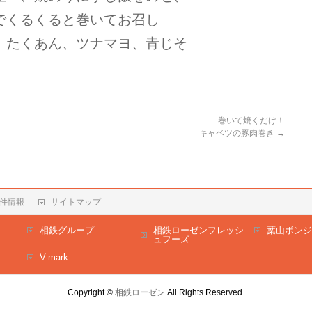
でくるくると巻いてお召し
、たくあん、ツナマヨ、青じそ
巻いて焼くだけ！
キャベツの豚肉巻き
→
件情報
サイトマップ
相鉄グループ
相鉄ローゼンフレッシ
葉山ボンジ
ュフーズ
V-mark
Copyright ©
相鉄ローゼン
All Rights Reserved.