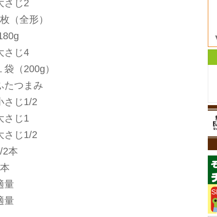
大さじ2
8枚（全形）
80g
大さじ4
袋（200g）
ふたつまみ
じ1/2
さじ1
じ1/2
/2本
8本
適量
適量