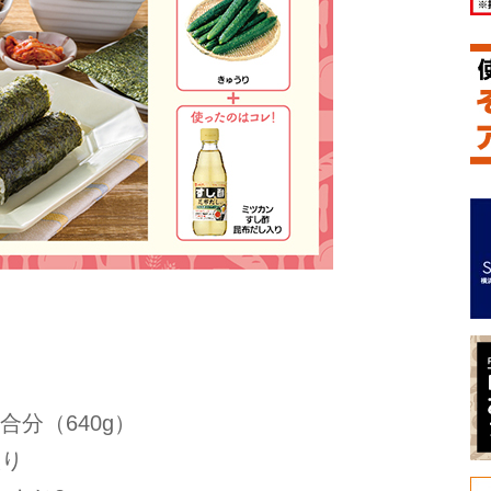
分（640g）
入り