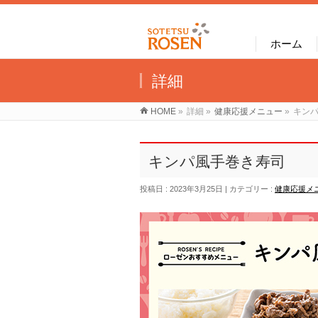
ホーム
詳細
HOME
»
詳細
»
健康応援メニュー
»
キン
キンパ風手巻き寿司
投稿日 : 2023年3月25日
カテゴリー :
健康応援メ