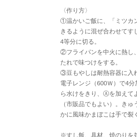
〈作り方〉
①温かいご飯に、「ミツカン
きるように混ぜ合わせてす
4等分に切る。
②フライパンを中火に熱し
たれで味つけをする。
③豆もやしは耐熱容器に入
電子レンジ（600Ｗ）で4
ら水けをきり、Ⓐを加えて
（市販品でもよい）。きゅ
かに風味かまぼこは手で裂
※すし飯、具材、焼のりを