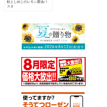
鮭としめじのレモン醤油パ
スタ