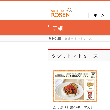
ホーム
詳細
HOME
»
詳細
»
トマトｓ－ス
タグ : トマトｓ－ス
たっぷり野菜のキーマカレー