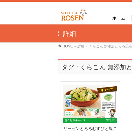
ホーム
詳細
HOME
»
詳細
»
くらこん 無添加とろろ昆
タグ : くらこん 無添加
リーゼンとろろむすびと塩こ