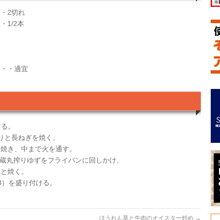
・2切れ
1/2本
・・・適宜
する。
りと長ねぎを焼く。
焼き、中まで火を通す。
の蔵丸搾りゆずをフライパンに回しかけ、
と焼く。
3）を盛り付ける。
ほうれん草と牛肉のオイスター炒め
→