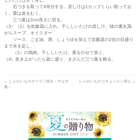
しいたけは水で戻し、
石づきを取って4等分する。戻し汁は1カップくらい取ってお
く。栗は皮をむく。
三つ葉は2cm長さに切る。
（3）（1）を炊飯器に入れ、干ししいたけの戻し汁、味の素丸鶏
がらスープ、オイスター
ソース、ごま油、酒、しょうゆを加えて炊飯器の2合の目盛り
まで水を足し、
（2）の鶏肉、干ししいたけ、栗をのせて炊く。
（4）炊き上がったら器に盛り、きざんだ三つ葉を飾る。
←
じゃがいものオーブン焼き～サルサ
じゃがいものコチュジャン和え
→
風～