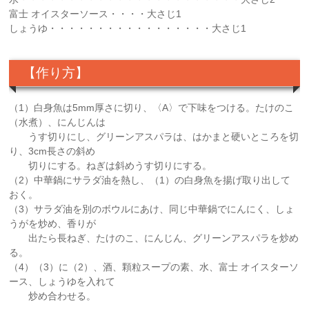
富士 オイスターソース・・・・大さじ1
しょうゆ・・・・・・・・・・・・・・・・・大さじ1
【作り方】
（1）白身魚は5mm厚さに切り、〈A〉で下味をつける。たけのこ
（水煮）、にんじんは
うす切りにし、グリーンアスパラは、はかまと硬いところを切
り、3cm長さの斜め
切りにする。ねぎは斜めうす切りにする。
（2）中華鍋にサラダ油を熱し、（1）の白身魚を揚げ取り出して
おく。
（3）サラダ油を別のボウルにあけ、同じ中華鍋でにんにく、しょ
うがを炒め、香りが
出たら長ねぎ、たけのこ、にんじん、グリーンアスパラを炒め
る。
（4）（3）に（2）、酒、顆粒スープの素、水、富士 オイスターソ
ース、しょうゆを入れて
炒め合わせる。