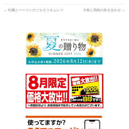
←
牡蠣とベーコンのごちそうオムレツ
大根と鶏肉の炊き合わせ
→