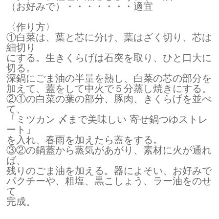
（お好みで）・・・・・・・適宜
〈作り方〉
①白菜は、葉と芯に分け、葉はざく切り、芯は
細切り
にする。生きくらげは石突を取り、ひと口大に
切る。
深鍋にごま油の半量を熱し、白菜の芯の部分を
加えて、蓋をして中火で５分蒸し焼きにする。
②①の白菜の葉の部分、豚肉、きくらげを並べ
て、
「ミツカン 〆まで美味しい 寄せ鍋つゆストレ
ート」
を入れ、春雨を加えたら蓋をする。
③②の鍋蓋から蒸気があがり、素材に火が通れ
ば、
残りのごま油を加える。器によそい、お好みで
パクチーや、粗塩、黒こしょう、ラー油をのせ
て
完成。