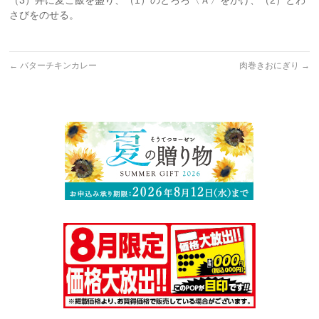
（3）丼に麦ご飯を盛り、（1）のとろろ〈Ａ〉をかけ、（2）とわ
さびをのせる。
←
バターチキンカレー
肉巻きおにぎり
→