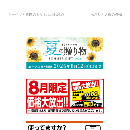
←
キャベツと豚肉のトマト塩だれ炒め
あさりと大根の煮物
→