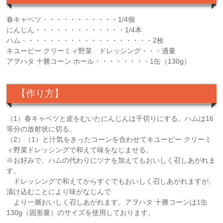
春キャベツ・・・・・・・・・・・1/4個
にんじん・・・・・・・・・・・・・1/4本
ハム・・・・・・・・・・・・・・・・・・・2枚
キユーピー クリーミィ野菜 ドレッシング・・・適量
アヲハタ 十勝コーン ホール・・・・・・・・1缶（130g）
【作り方】
（1）春キャベツと皮をむいたにんじんは千切りにする。ハムは16
等分の放射状に切る。
（2）（1）と汁気をきったコーンを合わせてキユーピー クリーミ
ィ野菜ドレッシングで和えて味をなじませる。
※お好みで、ハムの代わりにツナを加えてもおいしく召しあがれま
す。
ドレッシングで和えてからすぐでもおいしく召しあがれますが、
漬け込むことにより味がなじんで
より一層おいしく召しあがれます。アヲハタ 十勝コーンは1缶
130g（固形量）のサイズを使用しております。