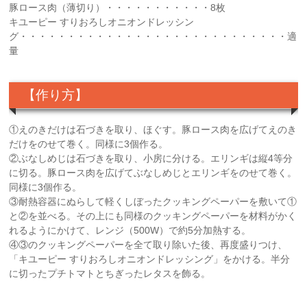
豚ロース肉（薄切り）・・・・・・・・・・・8枚
キユーピー すりおろしオニオンドレッシン
グ・・・・・・・・・・・・・・・・・・・・・・・・・・・・適
量
【作り方】
①えのきだけは石づきを取り、ほぐす。豚ロース肉を広げてえのき
だけをのせて巻く。同様に3個作る。
②ぶなしめじは石づきを取り、小房に分ける。エリンギは縦4等分
に切る。豚ロース肉を広げてぶなしめじとエリンギをのせて巻く。
同様に3個作る。
③耐熱容器にぬらして軽くしぼったクッキングペーパーを敷いて①
と②を並べる。その上にも同様のクッキングペーパーを材料がかく
れるようにかけて、レンジ（500W）で約5分加熱する。
④③のクッキングペーパーを全て取り除いた後、再度盛りつけ、
「キユーピー すりおろしオニオンドレッシング」をかける。半分
に切ったプチトマトとちぎったレタスを飾る。