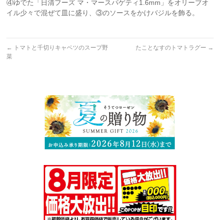
④ゆでた「日清フーズ マ・マースパゲティ1.6mm」をオリーブオ
イル少々で混ぜて皿に盛り、③のソースをかけバジルを飾る。
←
トマトと千切りキャベツのスープ野
たことなすのトマトラグー
→
菜