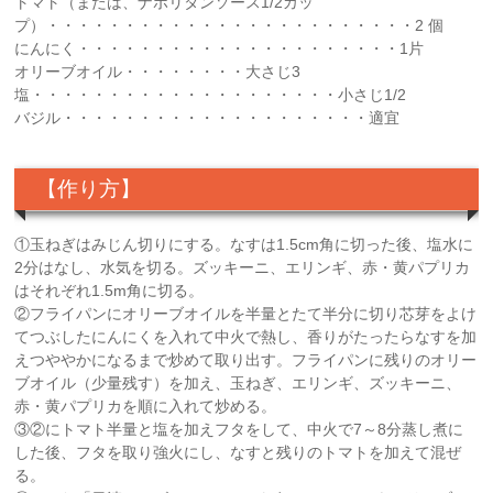
トマト（または、ナポリタンソース1/2カッ
プ）・・・・・・・・・・・・・・・・・・・・・・・・2 個
にんにく・・・・・・・・・・・・・・・・・・・・・1片
オリーブオイル・・・・・・・・大さじ3
塩・・・・・・・・・・・・・・・・・・・・小さじ1/2
バジル・・・・・・・・・・・・・・・・・・・・適宜
【作り方】
①玉ねぎはみじん切りにする。なすは1.5cm角に切った後、塩水に
2分はなし、水気を切る。ズッキーニ、エリンギ、赤・黄パプリカ
はそれぞれ1.5m角に切る。
②フライパンにオリーブオイルを半量とたて半分に切り芯芽をよけ
てつぶしたにんにくを入れて中火で熱し、香りがたったらなすを加
えつややかになるまで炒めて取り出す。フライパンに残りのオリー
ブオイル（少量残す）を加え、玉ねぎ、エリンギ、ズッキーニ、
赤・黄パプリカを順に入れて炒める。
③②にトマト半量と塩を加えフタをして、中火で7～8分蒸し煮に
した後、フタを取り強火にし、なすと残りのトマトを加えて混ぜ
る。