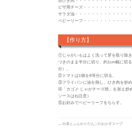
合びき肉・・・・・・・・・・・・・・・
ピザ用チーズ・・・・・・・・・・・・
サラダ油・・・・・・・・・・・・・・
ベビーリーフ・・・・・・・・・・・
【作り方】
①じゃがいもはよく洗って芽を取り除き
つきのまま半分に切り、約1cm幅に切る。※
分）。
②トマトは1個を8等分に切る。
③フライパンに油を熱し、ひき肉を炒め
④「カゴメ じゃがチーズ焼」を加え炒
ソースはね注意）
⑤お好みでベビーリーフをちらす。
←
白菜とふんわりだんごのおかずスープ