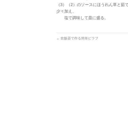
（3）（2）のソースにほうれん草と茹
少々加え、
塩で調味して皿に盛る。
←
炊飯器で作る簡単ピラフ