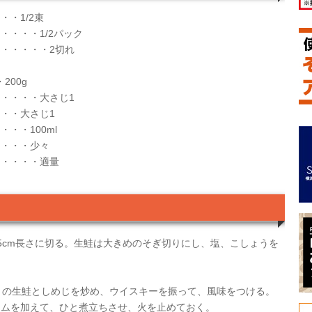
・1/2束
・・・・1/2パック
・・・・・2切れ
200g
・・・・大さじ1
・・大さじ1
・・100ml
・・・・少々
・・・・・適量
5cm長さに切る。生鮭は大きめのそぎ切りにし、塩、こしょうを
）の生鮭としめじを炒め、ウイスキーを振って、風味をつける。
を加えて、ひと煮立ちさせ、火を止めておく。