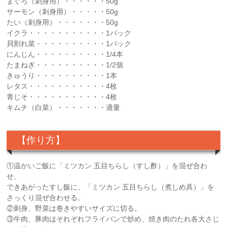
まぐろ（刺身用）・・・・・・50g
サーモン（刺身用）・・・・・50g
たい（刺身用）・・・・・・・50g
イクラ・・・・・・・・・・・1パック
貝割れ菜・・・・・・・・・・1パック
にんじん・・・・・・・・・・1/4本
たまねぎ・・・・・・・・・・1/2個
きゅうり・・・・・・・・・・1本
レタス・・・・・・・・・・・4枚
青じそ・・・・・・・・・・・4枚
キムチ（白菜）・・・・・・・適量
【作り方】
①温かいご飯に「ミツカン 五目ちらし（すし酢）」を混ぜ合わ
せ、
できあがったすし飯に、「ミツカン 五目ちらし（煮しめ具）」を
さっくり混ぜ合わせる。
②刺身、野菜は巻きやすいサイズに切る。
③牛肉、豚肉はそれぞれフライパンで炒め、焼き肉のたれ各大さじ