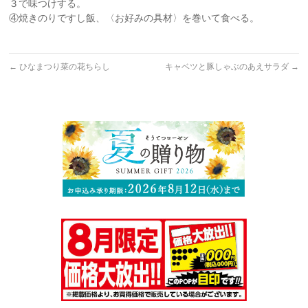
３で味つけする。
④焼きのりですし飯、〈お好みの具材〉を巻いて食べる。
←
ひなまつり菜の花ちらし
キャベツと豚しゃぶのあえサラダ
→