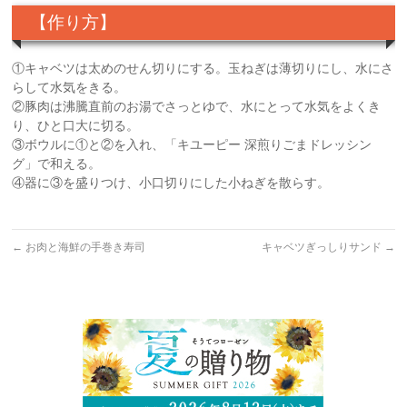
【作り方】
①キャベツは太めのせん切りにする。玉ねぎは薄切りにし、水にさ
らして水気をきる。
②豚肉は沸騰直前のお湯でさっとゆで、水にとって水気をよくき
り、ひと口大に切る。
③ボウルに①と②を入れ、「キユーピー 深煎りごまドレッシン
グ」で和える。
④器に③を盛りつけ、小口切りにした小ねぎを散らす。
←
お肉と海鮮の手巻き寿司
キャベツぎっしりサンド
→