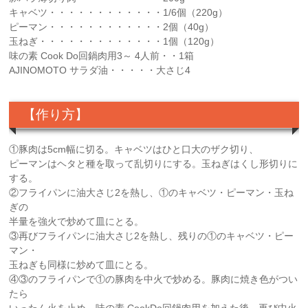
キャベツ・・・・・・・・・・・・1/6個（220g）
ピーマン・・・・・・・・・・・・2個（40g）
玉ねぎ・・・・・・・・・・・・・1個（120g）
味の素 Cook Do回鍋肉用3～ 4人前・・1箱
AJINOMOTO サラダ油・・・・・大さじ4
【作り方】
①豚肉は5cm幅に切る。キャベツはひと口大のザク切り、
ピーマンはヘタと種を取って乱切りにする。玉ねぎはくし形切りに
する。
②フライパンに油大さじ2を熱し、①のキャベツ・ピーマン・玉ね
ぎの
半量を強火で炒めて皿にとる。
③再びフライパンに油大さじ2を熱し、残りの①のキャベツ・ピー
マン・
玉ねぎも同様に炒めて皿にとる。
④③のフライパンで①の豚肉を中火で炒める。豚肉に焼き色がつい
たら