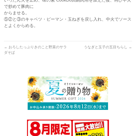
いったん火を止め、味の素 CookDo回鍋肉用を加えた後、再び中火
で炒めて豚肉に
からませる。
⑤②と③のキャベツ・ピーマン・玉ねぎを戻し入れ、中火でソース
とよくからめる。
←
おろしたっぷりきのこと野菜のサラ
うなぎと玉子の五目ちらし
→
ダそば