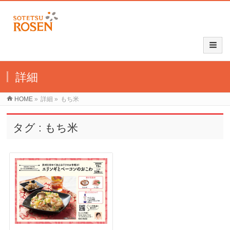
詳細
HOME
»
詳細
»
もち米
タグ : もち米