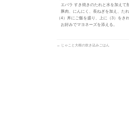
エバラ すき焼きのたれと水を加えて
豚肉、にんにく、長ねぎを加え、たれ
（4）丼にご飯を盛り、上に（3）をき
お好みでマヨネーズを添える。
←
じゃこと大根の炊き込みごはん