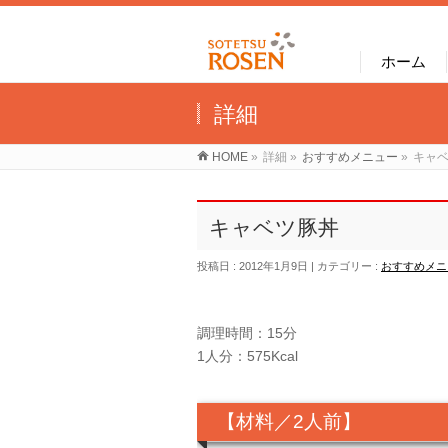
ホーム
詳細
HOME
»
詳細
»
おすすめメニュー
»
キャ
キャベツ豚丼
投稿日 : 2012年1月9日
カテゴリー :
おすすめメニ
調理時間：15分
1人分：575Kcal
【材料／2人前】