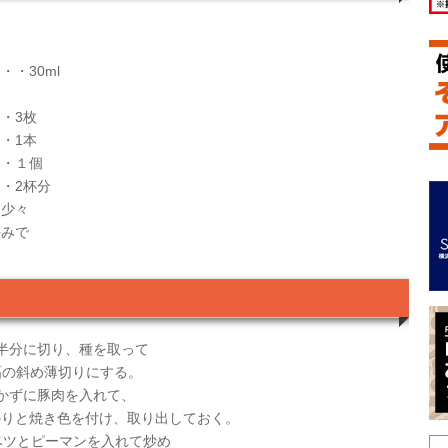
・30ml
・3枚
・1本
・・１個
・2杯分
・少々
好みで
半分に切り、種を取って
幅の斜め薄切りにする。
引かずに豚肉を入れて、
りと焼き色を付け、取り出しておく。
ベツとピーマンを入れて炒め