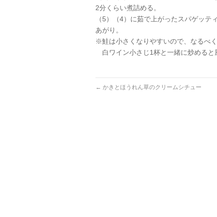
2分くらい煮詰める。
（5）（4）に茹で上がったスパゲッテ
あがり。
※鮭は小さくなりやすいので、なるべ
白ワイン小さじ1杯と一緒に炒めると
←
かきとほうれん草のクリームシチュー