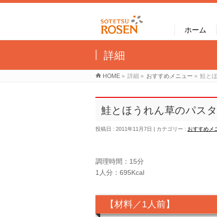
ホーム
詳細
HOME
»
詳細
»
おすすめメニュー
»
鮭と
鮭とほうれん草のパス
投稿日 : 2011年11月7日
カテゴリー :
おすすめメ
調理時間：15分
1人分：695Kcal
【材料／1人前】