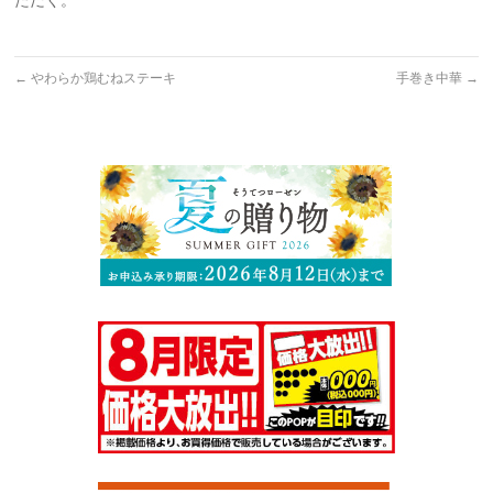
ただく。
←
やわらか鶏むねステーキ
手巻き中華
→