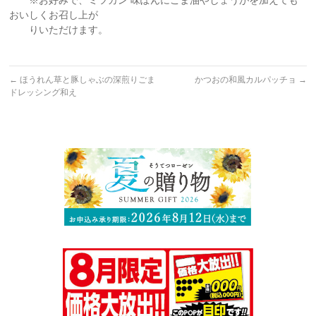
※お好みで、ミツカン 味ぽんにごま油やしょうがを加えても
おいしくお召し上が
りいただけます。
←
ほうれん草と豚しゃぶの深煎りごま
かつおの和風カルパッチョ
→
ドレッシング和え