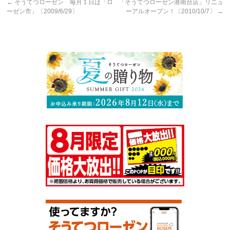
←
そうてつローゼン 毎月１日は「ロ
「そうてつローゼン港南台店」リニュ
ーゼン市」〔2009/6/29〕
ーアルオープン！〔2010/10/7〕
→