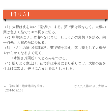
【作り方】
（1）大根は皮を向いて乱切りにする。茹で卵は殻をむく。大根の
葉は色よく茹でて3cm長さに切る。
（2）中華鍋にサラダ油をなじませ、しょうがの薄切りを炒め、鶏
手羽先、大根の順に炒める。
（3）〈Ａ〉の味つけ調味料、茹で卵を加え、落し蓋をして大根が
やわらかくなるまで煮て、
〈水溶き片栗粉〉でとろみをつける。
（4）照りよく煮上げ、茹で卵は半分に切り盛りつけ、大根の葉を
仕上げに加え、香りにごま油を落とし入れる。
←
『神奈川・地産地消を推進』
かんたん酢のぶり大根
→
〔2014/12/16〕