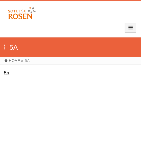
5A
HOME
»
5A
5a