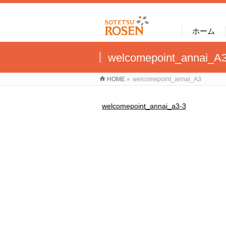
ホーム
welcomepoint_annai_A
HOME
»
welcomepoint_annai_A3
welcomepoint_annai_a3-3