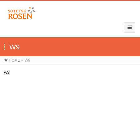
W9
HOME
»
W9
w9