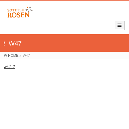
W47
HOME
»
W47
w47-2