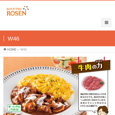
W46
HOME
»
W46