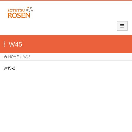
W45
HOME
»
W45
w45-2