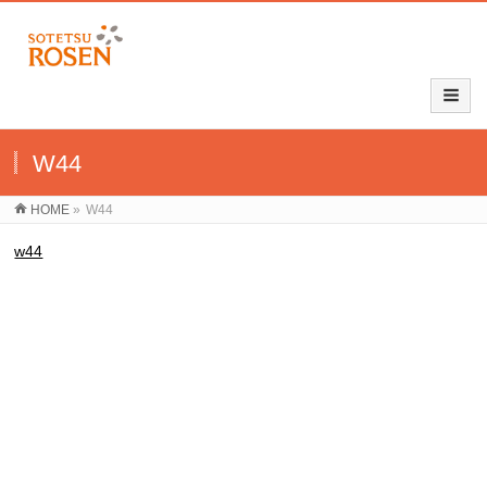
W44
HOME
»
W44
w44