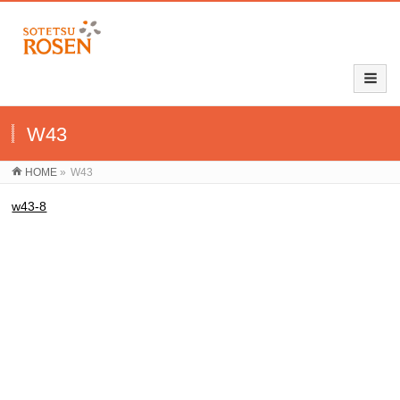
W43
HOME
»
W43
w43-8